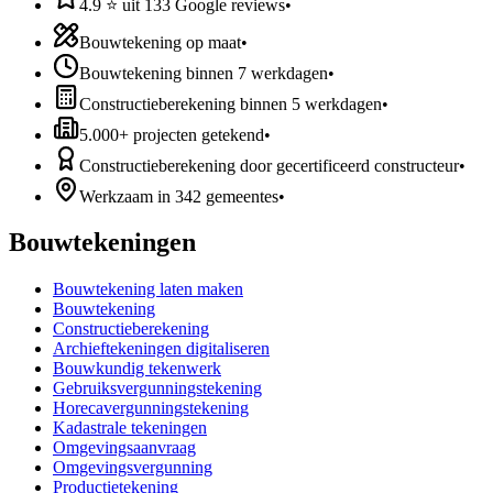
4.9 ⭐ uit 133 Google reviews
•
Bouwtekening op maat
•
Bouwtekening binnen 7 werkdagen
•
Constructieberekening binnen 5 werkdagen
•
5.000+ projecten getekend
•
Constructieberekening door gecertificeerd constructeur
•
Werkzaam in 342 gemeentes
•
Bouwtekeningen
Bouwtekening laten maken
Bouwtekening
Constructieberekening
Archieftekeningen digitaliseren
Bouwkundig tekenwerk
Gebruiksvergunningstekening
Horecavergunningstekening
Kadastrale tekeningen
Omgevingsaanvraag
Omgevingsvergunning
Productietekening