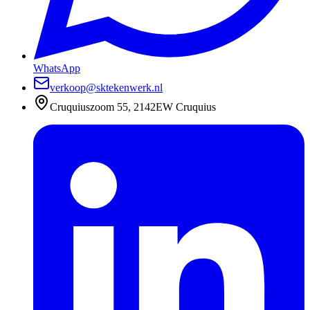
WhatsApp
verkoop@sktekenwerk.nl
Cruquiuszoom 55, 2142EW Cruquius