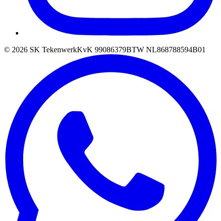
©
2026
SK Tekenwerk
KvK
99086379
BTW
NL868788594B01