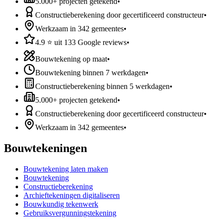
5.000+ projecten getekend
•
Constructieberekening door gecertificeerd constructeur
•
Werkzaam in 342 gemeentes
•
4.9 ⭐ uit 133 Google reviews
•
Bouwtekening op maat
•
Bouwtekening binnen 7 werkdagen
•
Constructieberekening binnen 5 werkdagen
•
5.000+ projecten getekend
•
Constructieberekening door gecertificeerd constructeur
•
Werkzaam in 342 gemeentes
•
Bouwtekeningen
Bouwtekening laten maken
Bouwtekening
Constructieberekening
Archieftekeningen digitaliseren
Bouwkundig tekenwerk
Gebruiksvergunningstekening