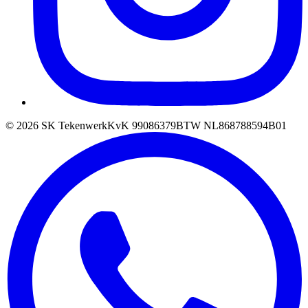
©
2026
SK Tekenwerk
KvK
99086379
BTW
NL868788594B01