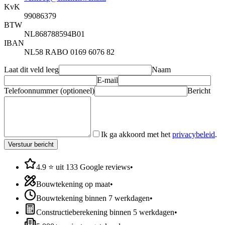
KvK
99086379
BTW
NL868788594B01
IBAN
NL58 RABO 0169 6076 82
Laat dit veld leeg
Naam
E-mail
Telefoonnummer (optioneel)
Bericht
Ik ga akkoord met het
privacybeleid
.
Verstuur bericht
4.9 ⭐ uit 133 Google reviews
•
Bouwtekening op maat
•
Bouwtekening binnen 7 werkdagen
•
Constructieberekening binnen 5 werkdagen
•