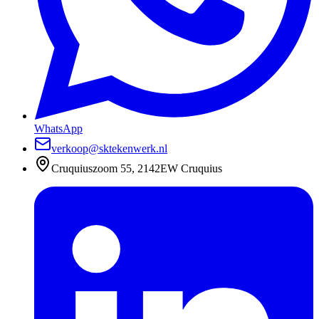
WhatsApp
verkoop@sktekenwerk.nl
Cruquiuszoom 55, 2142EW Cruquius