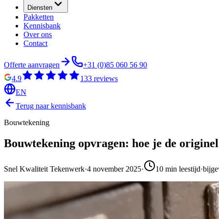
Diensten
Pakketten
Kennisbank
Over ons
Contact
Offerte aanvragen
+31 (0)85 060 56 90
4.9
133
reviews
EN
Terug naar kennisbank
Bouwtekening
Bouwtekening opvragen: hoe je de originele
Snel Kwaliteit Tekenwerk
·
4 november 2025
·
10
min leestijd
·
bijg