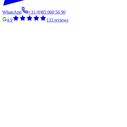
WhatsApp
+31 (0)85 060 56 90
4.9
133
reviews