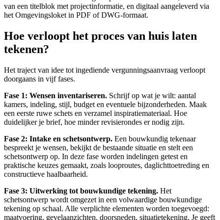
van een titelblok met projectinformatie, en digitaal aangeleverd via
het Omgevingsloket in PDF of DWG-formaat.
Hoe verloopt het proces van huis laten
tekenen?
Het traject van idee tot ingediende vergunningsaanvraag verloopt
doorgaans in vijf fases.
Fase 1: Wensen inventariseren.
Schrijf op wat je wilt: aantal
kamers, indeling, stijl, budget en eventuele bijzonderheden. Maak
een eerste ruwe schets en verzamel inspiratiemateriaal. Hoe
duidelijker je brief, hoe minder revisierondes er nodig zijn.
Fase 2: Intake en schetsontwerp.
Een bouwkundig tekenaar
bespreekt je wensen, bekijkt de bestaande situatie en stelt een
schetsontwerp op. In deze fase worden indelingen getest en
praktische keuzes gemaakt, zoals looproutes, daglichttoetreding en
constructieve haalbaarheid.
Fase 3: Uitwerking tot bouwkundige tekening.
Het
schetsontwerp wordt omgezet in een volwaardige bouwkundige
tekening op schaal. Alle verplichte elementen worden toegevoegd:
maatvoering, gevelaanzichten, doorsneden, situatietekening. Je geeft