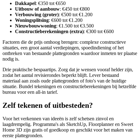
Dakkapel
: €350 tot €650
Uitbouw of aanbouw
: €450 tot €800
Verbouwing (groter)
: €500 tot €1.200
Woningsplitsing
: €600 tot €1.200
Nieuwbouwwoning
: €1.500 tot €3.500
Constructieberekeningen (extra)
: €300 tot €600
Factoren die de prijs omhoog brengen: complexe constructieve
situaties, een groot aantal verdiepingen, spoedindiening of het
ontbreken van bestaande plattegronden waardoor inmeten ter plaatse
nodig is.
Drie praktische bespaartips. Zorg dat je wensen vooraf helder zijn,
zodat het aantal revisierondes beperkt blijft. Lever bestaand
materiaal aan zoals oude plattegronden of foto's van de huidige
situatie. Bundel tekeningen en constructieberekeningen bij hetzelfde
bureau voor een all-in tarief.
Zelf tekenen of uitbesteden?
Voor het verkennen van ideeën is zelf schetsen zinvol en
laagdrempelig. Programma's als SketchUp, Floorplanner en Sweet
Home 3D zijn gratis of goedkoop en geschikt voor het maken van
eerste plattegronden.