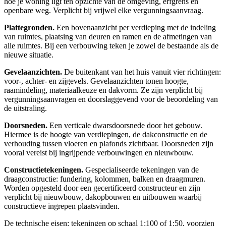
hoe je woning ligt ten opzichte van de omgeving, erfgrens en
openbare weg. Verplicht bij vrijwel elke vergunningsaanvraag.
Plattegronden.
Een bovenaanzicht per verdieping met de indeling
van ruimtes, plaatsing van deuren en ramen en de afmetingen van
alle ruimtes. Bij een verbouwing teken je zowel de bestaande als de
nieuwe situatie.
Gevelaanzichten.
De buitenkant van het huis vanuit vier richtingen:
voor-, achter- en zijgevels. Gevelaanzichten tonen hoogte,
raamindeling, materiaalkeuze en dakvorm. Ze zijn verplicht bij
vergunningsaanvragen en doorslaggevend voor de beoordeling van
de uitstraling.
Doorsneden.
Een verticale dwarsdoorsnede door het gebouw.
Hiermee is de hoogte van verdiepingen, de dakconstructie en de
verhouding tussen vloeren en plafonds zichtbaar. Doorsneden zijn
vooral vereist bij ingrijpende verbouwingen en nieuwbouw.
Constructietekeningen.
Gespecialiseerde tekeningen van de
draagconstructie: fundering, kolommen, balken en draagmuren.
Worden opgesteld door een gecertificeerd constructeur en zijn
verplicht bij nieuwbouw, dakopbouwen en uitbouwen waarbij
constructieve ingrepen plaatsvinden.
De technische eisen: tekeningen op schaal 1:100 of 1:50, voorzien