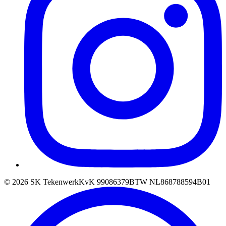
©
2026
SK Tekenwerk
KvK
99086379
BTW
NL868788594B01