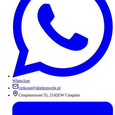
WhatsApp
verkoop@sktekenwerk.nl
Cruquiuszoom 55, 2142EW Cruquius