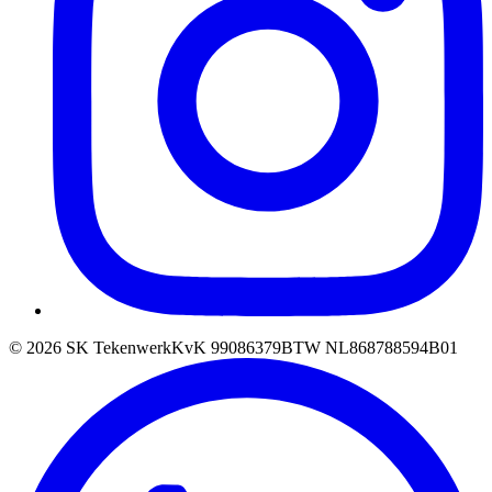
©
2026
SK Tekenwerk
KvK
99086379
BTW
NL868788594B01