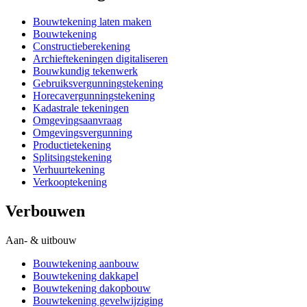
Bouwtekening laten maken
Bouwtekening
Constructieberekening
Archieftekeningen digitaliseren
Bouwkundig tekenwerk
Gebruiksvergunningstekening
Horecavergunningstekening
Kadastrale tekeningen
Omgevingsaanvraag
Omgevingsvergunning
Productietekening
Splitsingstekening
Verhuurtekening
Verkooptekening
Verbouwen
Aan- & uitbouw
Bouwtekening aanbouw
Bouwtekening dakkapel
Bouwtekening dakopbouw
Bouwtekening gevelwijziging