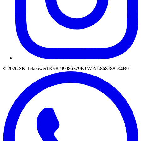
©
2026
SK Tekenwerk
KvK
99086379
BTW
NL868788594B01