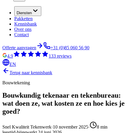
Diensten
Pakketten
Kennisbank
Over ons
Contact
Offerte aanvragen
+31 (0)85 060 56 90
4.9
133
reviews
EN
Terug naar kennisbank
Bouwtekening
Bouwkundig tekenaar en tekenbureau:
wat doen ze, wat kosten ze en hoe kies je
goed?
Snel Kwaliteit Tekenwerk
·
10 november 2025
·
8
min
leestijd
·
bijgewerkt
24 juni 2026