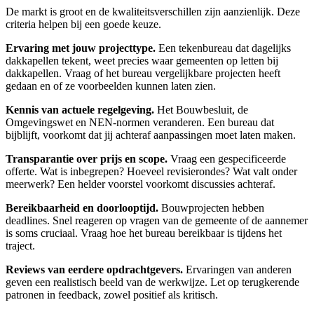
De markt is groot en de kwaliteitsverschillen zijn aanzienlijk. Deze
criteria helpen bij een goede keuze.
Ervaring met jouw projecttype.
Een tekenbureau dat dagelijks
dakkapellen tekent, weet precies waar gemeenten op letten bij
dakkapellen. Vraag of het bureau vergelijkbare projecten heeft
gedaan en of ze voorbeelden kunnen laten zien.
Kennis van actuele regelgeving.
Het Bouwbesluit, de
Omgevingswet en NEN-normen veranderen. Een bureau dat
bijblijft, voorkomt dat jij achteraf aanpassingen moet laten maken.
Transparantie over prijs en scope.
Vraag een gespecificeerde
offerte. Wat is inbegrepen? Hoeveel revisierondes? Wat valt onder
meerwerk? Een helder voorstel voorkomt discussies achteraf.
Bereikbaarheid en doorlooptijd.
Bouwprojecten hebben
deadlines. Snel reageren op vragen van de gemeente of de aannemer
is soms cruciaal. Vraag hoe het bureau bereikbaar is tijdens het
traject.
Reviews van eerdere opdrachtgevers.
Ervaringen van anderen
geven een realistisch beeld van de werkwijze. Let op terugkerende
patronen in feedback, zowel positief als kritisch.