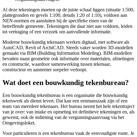
Al deze tekeningen moeten op de juiste schaal liggen (situatie 1:500,
plattegronden en gevels 1:100, details 1:20 of 1:10), voldoen aan
NEN-normen en aansluiten bij de specifieke eisen van de
betreffende gemeente. Tekeningen die daar niet aan voldoen, leiden
tot vertraging of een verzoek om aanvullende informatie.
Moderne bouwkundig tekenaars werken digitaal, met software als
AutoCAD, Revit of ArchiCAD. Steeds vaker worden 3D-modellen
gemaakt via BIM (Building Information Modeling). BIM-modellen
bevatten naast geometrie ook informatie over materialen, afmetingen
en constructie, waardoor samenwerking tussen tekenaar,
constructeur en aannemer soepeler verloopt.
Wat doet een bouwkundig tekenbureau?
Een bouwkundig tekenbureau is een organisatie die bouwkundig
tekenwerk als dienst levert. Dat kan een eenmanszaak zijn of een
team van meerdere tekenaars. Het bureau neemt het hele tekentraject
van je over: van intake en opmeting tot definitieve tekeningen en, als
gewenst, ook de indiening van de vergunningsaanvraag via het
Omgevingsloket.
Voor particulieren is een tekenbureau vaak de eenvoudigste route. Je