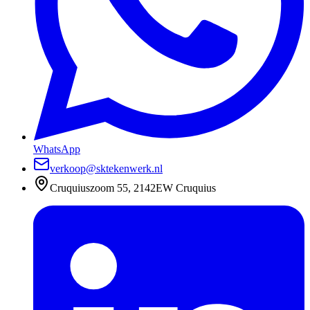
WhatsApp
verkoop@sktekenwerk.nl
Cruquiuszoom 55, 2142EW Cruquius