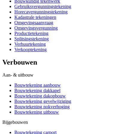
Bouwkundig tekenwerk
Gebruiksvergunningstekening
Horecavergunningstekening
Kadastrale tekeningen
Omgevingsaanvraag
Omgevingsvergunning
Productietekening
Splitsingstekening
Verhuurtekening
Verkooptekening
Verbouwen
Aan- & uitbouw
Bouwtekening aanbouw
Bouwtekening dakkapel
Bouwtekening dakopbouw
Bouwtekening gevelwijziging
Bouwtekening nokverhoging
Bouwtekening uitbouw
Bijgebouwen
Bouwtekening carport