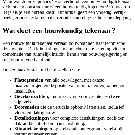
Maar wat doen ze precies? Hoe verhoudt een bouwkundig tekenaar
zich tot een constructeur of een bouwkundig ingenieur? En waarop
let je als je een bureau kiest? Dit artikel geeft een volledig, eerlijk
beeld, zonder reclame-taal en zonder onnodige technische diepgang.
Wat doet een bouwkundig tekenaar?
Een bouwkundig tekenaar vertaalt bouwplannen naar technische
documenten. Dat klinkt simpel, maar achter elke tekening zit een
combinatie van ruimtelijk inzicht, kennis van bouwregelgeving en
oog voor uitvoerbaarheid.
De kerntaak bestaat uit het opstellen van:
Plattegronden
van alle bouwlagen, met exacte
maatvoeringen en de positie van muren, deuren, ramen en
installaties.
Gevelaanzichten
, minimaal vier: voor-, achter- en twee
zijgevels.
Doorsneden
die de verticale opbouw laten zien, inclusief
vloer- en dakopbouw.
Detailtekeningen
voor complexe aansluitingen, zoals een
dakranddetail of een raamaansluiting.
Situatietekeningen
op kadastrale ondergrond, vereist bij
vergunningsaanvragen.