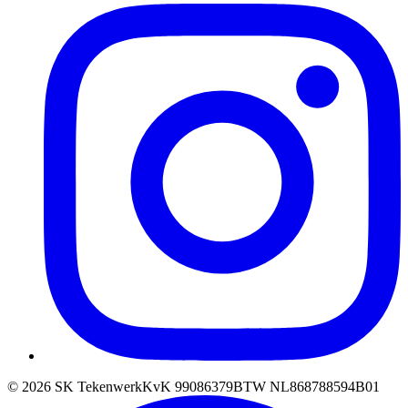
©
2026
SK Tekenwerk
KvK
99086379
BTW
NL868788594B01