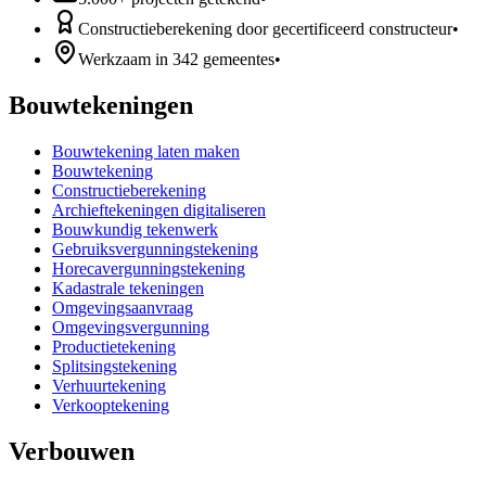
Constructieberekening door gecertificeerd constructeur
•
Werkzaam in 342 gemeentes
•
Bouwtekeningen
Bouwtekening laten maken
Bouwtekening
Constructieberekening
Archieftekeningen digitaliseren
Bouwkundig tekenwerk
Gebruiksvergunningstekening
Horecavergunningstekening
Kadastrale tekeningen
Omgevingsaanvraag
Omgevingsvergunning
Productietekening
Splitsingstekening
Verhuurtekening
Verkooptekening
Verbouwen