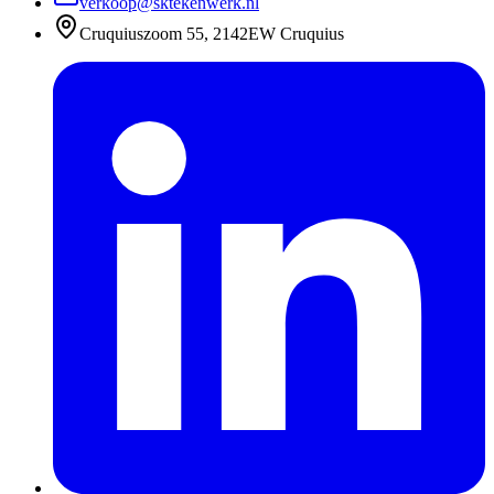
verkoop@sktekenwerk.nl
Cruquiuszoom 55, 2142EW Cruquius